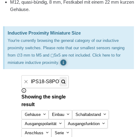
M12, quasi-bündig, 8 mm, Festkabel mit einem 22 mm kurzen
Gehäuse.
Inductive Proximity Miniature Size
Your're currently browsing the general category of our inductive
proximity switches. Please note that our smallest sensors ranging
from ∅3 mm to M5 and ▢5x5 are not included. Click here to for
miniature inductive proximity.
Showing the single
result
Gehäuse
Einbau
Schaltabstand
Ausgangspolarität
Ausgangsfunktion
16×28×12 mm
bündig
1 mm
Anschluss
Serie
40×40 mm
NPN
nicht bündig
NC
10 mm