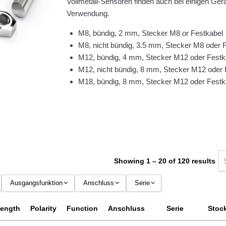
Vollmetall-Sensoren finden auch bei einigen Ger
Verwendung.
M8, bündig, 2 mm, Stecker M8 or Festkabel
M8, nicht bündig, 3.5 mm, Stecker M8 oder 
M12, bündig, 4 mm, Stecker M12 oder Festk
M12, nicht bündig, 8 mm, Stecker M12 oder 
M18, bündig, 8 mm, Stecker M12 oder Festk
Showing 1 – 20 of 120 results
Ausgangsfunktion
Anschluss
Serie
NC
Kabel, 2m PVC
increased
ength
Polarity
Function
Anschluss
Serie
Stoc
NO
connector M12