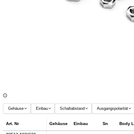
Gehäuse
Einbau
Schaltabstand
Ausgangspolarität
M12×1
bündig
10 mm
NPN
Art. Nr
Gehäuse
Einbau
Sn
Body L
M18×1
nicht bündig
15 mm
PNP