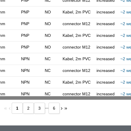
mm
PNP
NC
connector M12
increased
~2 w
mm
PNP
NO
Kabel, 2m PVC
increased
~2 w
mm
PNP
NO
connector M12
increased
~2 w
mm
PNP
NO
Kabel, 2m PVC
increased
~2 w
mm
PNP
NO
connector M12
increased
~2 w
mm
NPN
NC
Kabel, 2m PVC
increased
~2 w
mm
NPN
NC
connector M12
increased
~2 w
mm
NPN
NC
Kabel, 2m PVC
increased
~2 w
mm
NPN
NC
connector M12
increased
~2 w
...
1
2
3
6