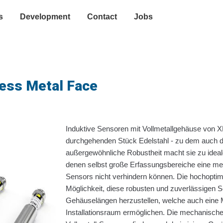
ength
Polarity
Function
Anschluss
Serie
Stoc
s
Development
Contact
Jobs
less Metal Face
Induktive Sensoren mit Vollmetallgehäuse von
durchgehenden Stück Edelstahl - zu dem auch di
außergewöhnliche Robustheit macht sie zu idea
denen selbst große Erfassungsbereiche eine m
Sensors nicht verhindern können. Die hochoptim
Möglichkeit, diese robusten und zuverlässigen S
Gehäuselängen herzustellen, welche auch eine
Installationsraum ermöglichen. Die mechanischen