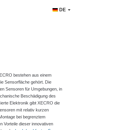
k
Buy
Preis
Datenblatt
DE
 XECRO bestehen aus einem
e Sensorfläche gehört. Die
len Sensoren für Umgebungen, in
echanische Beschädigung des
ierte Elektronik gibt XECRO die
ensoren mit relativ kurzen
 Montage bei begrenztem
 Vorteile dieser innovativen