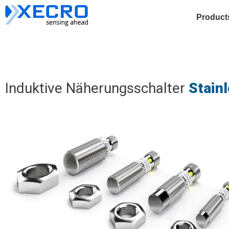
Art. Nr
Gehäuse
Einbau
Sn
Body L
Product
Induktive Näherungsschalter
Stain