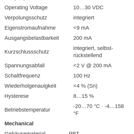
Operating Voltage
10…30 VDC
Verpolungsschutz
integriert
Eigenstromaufnahme
<9 mA
Ausgangsbelastbarkeit
200 mA
integriert, selbst-
Kurzschlussschutz
rückstellend
Spannungsabfall
<2 V @ 200 mA
Schaltfrequenz
100 Hz
Wiederholgenauigkeit
<4 % (Sn)
Hysterese
8…15 %
-20…70 °C · -4…158
Betriebstemperatur
°F
Mechanical
Gehäusematerial
PBT