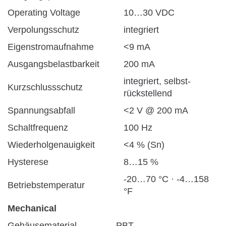
Operating Voltage
10…30 VDC
Verpolungsschutz
integriert
Eigenstromaufnahme
<9 mA
Ausgangsbelastbarkeit
200 mA
integriert, selbst-
Kurzschlussschutz
rückstellend
Spannungsabfall
<2 V @ 200 mA
Schaltfrequenz
100 Hz
Wiederholgenauigkeit
<4 % (Sn)
Hysterese
8…15 %
-20…70 °C · -4…158
Betriebstemperatur
°F
Mechanical
Gehäusematerial
PBT