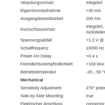
Verpolungsschutz
integriert
Eigenstromaufnahme
<40 mA
Ausgangsbelastbarkeit
200 mA
integriert,
Kurzschlussschutz
rückstelle
Spannungsabfall
<1.2 V @
Schaltfrequenz
10000 Hz
Power-On Delay
<0.4 s
Fremdlichtunempfindlichkeit
>100 klux
Betriebstemperatur
-20…55 °
Mechanical
Sensitivity Adjustment
270° pote
Side-by-Side Mounting
true
Elektrischer Anschluss
connector