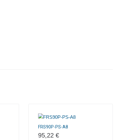
FRS90P-PS-A8
95,22
€