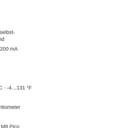
 selbst-
nd
 200 mA
C · -4…131 °F
ntiometer
 M8 Pico