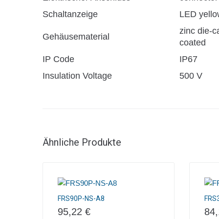
Schaltanzeige
LED yello
zinc die-c
Gehäusematerial
coated
IP Code
IP67
Insulation Voltage
500 V
Ähnliche Produkte
FRS90P-NS-A8
FRS
95,22
€
84