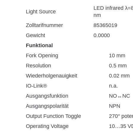
LED infrared λ=
Light Source
nm
Zolltarifnummer
85365019
Gewicht
0.0000
Funktional
Fork Opening
10 mm
Resolution
0.5 mm
Wiederholgenauigkeit
0.02 mm
IO-Link®
n.a.
Ausgangsfunktion
NO↔NC
Ausgangspolarität
NPN
Output Function Toggle
270° pote
Operating Voltage
10…35 V