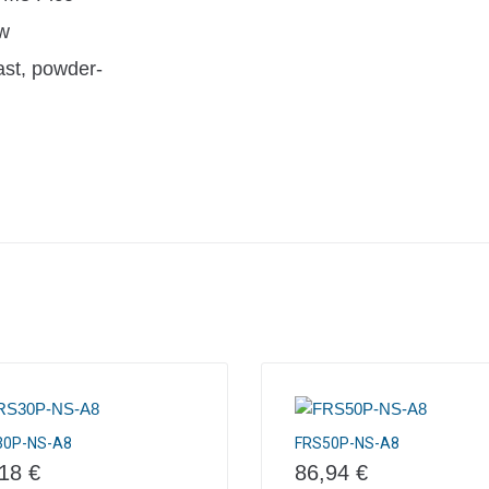
w
ast, powder-
30P-NS-A8
FRS50P-NS-A8
,18
€
86,94
€