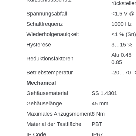
rückstelle
Spannungsabfall
<1.5 V @
Schaltfrequenz
1000 Hz
Wiederholgenauigkeit
<1 % (Sn)
Hysterese
3…15 %
Alu 0.45 ·
Reduktionsfaktoren
0.85
Betriebstemperatur
-20…70 °
Mechanical
Gehäusematerial
SS 1.4301
Gehäuselänge
45 mm
Maximales Anzugsmoment
8 Nm
Material der Tastfläche
PBT
IP Code
IP67