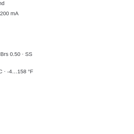
nd
 200 mA
 Brs 0.50 · SS
C · -4…158 °F