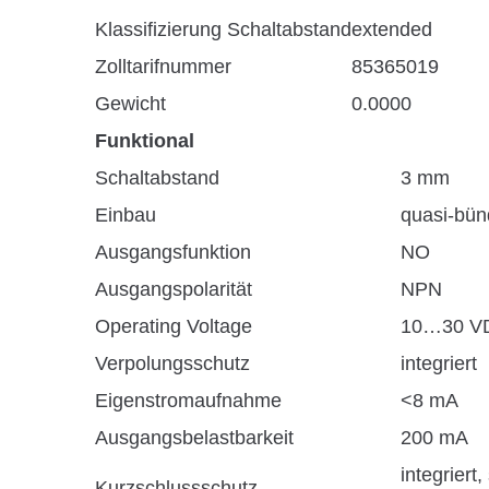
Klassifizierung Schaltabstand
extended
Zolltarifnummer
85365019
Gewicht
0.0000
Funktional
Schaltabstand
3 mm
Einbau
quasi-bün
Ausgangsfunktion
NO
Ausgangspolarität
NPN
Operating Voltage
10…30 V
Verpolungsschutz
integriert
Eigenstromaufnahme
<8 mA
Ausgangsbelastbarkeit
200 mA
integriert,
Kurzschlussschutz