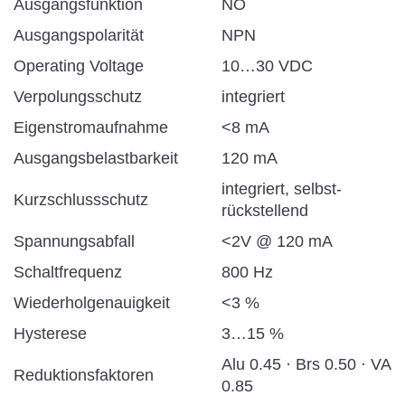
Ausgangsfunktion
NO
Ausgangspolarität
NPN
Operating Voltage
10…30 VDC
Verpolungsschutz
integriert
Eigenstromaufnahme
<8 mA
Ausgangsbelastbarkeit
120 mA
integriert, selbst-
Kurzschlussschutz
rückstellend
Spannungsabfall
<2V @ 120 mA
Schaltfrequenz
800 Hz
Wiederholgenauigkeit
<3 %
Hysterese
3…15 %
Alu 0.45 · Brs 0.50 · VA
Reduktionsfaktoren
0.85