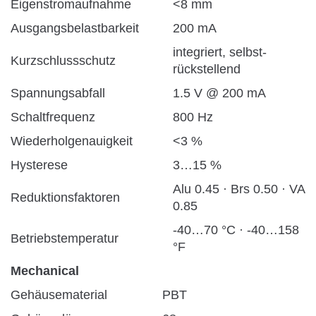
Eigenstromaufnahme
<8 mm
Ausgangsbelastbarkeit
200 mA
integriert, selbst-
Kurzschlussschutz
rückstellend
Spannungsabfall
1.5 V @ 200 mA
Schaltfrequenz
800 Hz
Wiederholgenauigkeit
<3 %
Hysterese
3…15 %
Alu 0.45 · Brs 0.50 · VA
Reduktionsfaktoren
0.85
-40…70 °C · -40…158
Betriebstemperatur
°F
Mechanical
Gehäusematerial
PBT