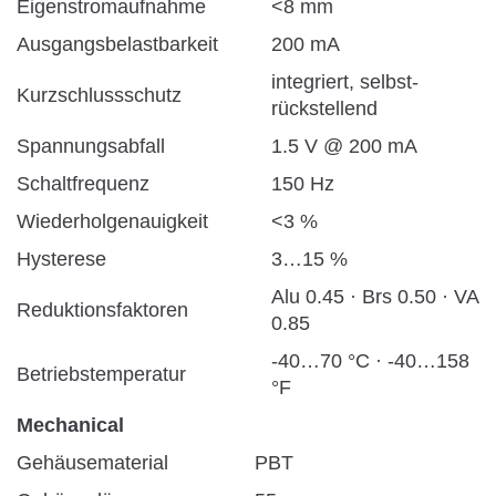
Eigenstromaufnahme
<8 mm
Ausgangsbelastbarkeit
200 mA
integriert, selbst-
Kurzschlussschutz
rückstellend
Spannungsabfall
1.5 V @ 200 mA
Schaltfrequenz
150 Hz
Wiederholgenauigkeit
<3 %
Hysterese
3…15 %
Alu 0.45 · Brs 0.50 · VA
Reduktionsfaktoren
0.85
-40…70 °C · -40…158
Betriebstemperatur
°F
Mechanical
Gehäusematerial
PBT