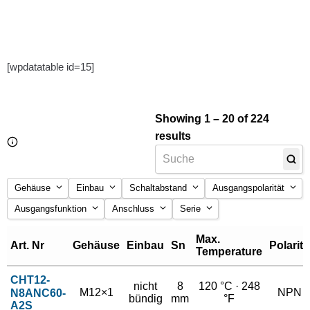
[wpdatatable id=15]
Showing 1 – 20 of 224
results
Gehäuse
Einbau
Schaltabstand
Ausgangspolarität
Ausgangsfunktion
Anschluss
Serie
M12×1
bündig
1 mm
NPN
M18×1
NC
nicht bündig
cable 2 m PTFE
15 mm
standard
PNP
Max.
Art. Nr
Gehäuse
Einbau
Sn
Polarity
Temperature
M30×1.5
NO
cable 2 m silicone
2 mm
M8×1
20 mm
CHT12-
nicht
8
120 °C · 248
M12×1
NPN
N8ANC60-
bündig
mm
°F
30 mm
A2S