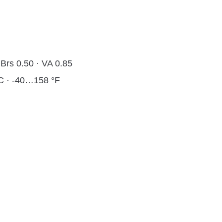
 Brs 0.50 · VA 0.85
C · -40…158 °F