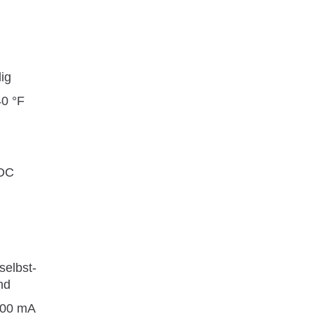
ig
40 °F
DC
 selbst-
nd
200 mA