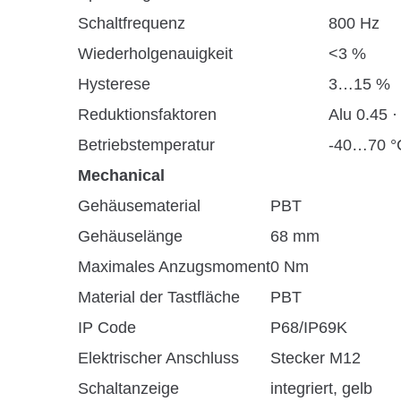
Schaltfrequenz
800 Hz
Wiederholgenauigkeit
<3 %
Hysterese
3…15 %
Reduktionsfaktoren
Alu 0.45 ·
Betriebstemperatur
-40…70 °
Mechanical
Gehäusematerial
PBT
Gehäuselänge
68 mm
Maximales Anzugsmoment
0 Nm
Material der Tastfläche
PBT
IP Code
P68/IP69K
Elektrischer Anschluss
Stecker M12
Schaltanzeige
integriert, gelb