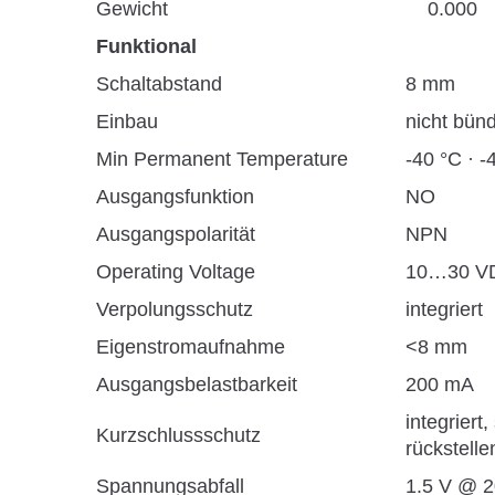
Gewicht
0.000
Funktional
Schaltabstand
8 mm
Einbau
nicht bünd
Min Permanent Temperature
-40 °C · -
Ausgangsfunktion
NO
Ausgangspolarität
NPN
Operating Voltage
10…30 V
Verpolungsschutz
integriert
Eigenstromaufnahme
<8 mm
Ausgangsbelastbarkeit
200 mA
integriert,
Kurzschlussschutz
rückstelle
Spannungsabfall
1.5 V @ 