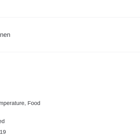
onen
mperature, Food
ed
19