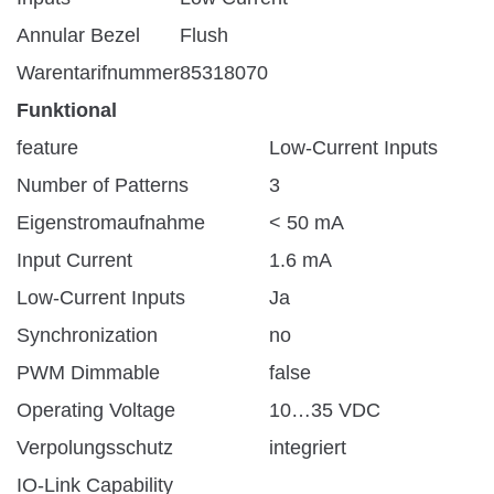
Annular Bezel
Flush
Warentarifnummer
85318070
Funktional
feature
Low-Current Inputs
Number of Patterns
3
Eigenstromaufnahme
< 50 mA
Input Current
1.6 mA
Low-Current Inputs
Ja
Synchronization
no
PWM Dimmable
false
Operating Voltage
10…35 VDC
Verpolungsschutz
integriert
IO-Link Capability