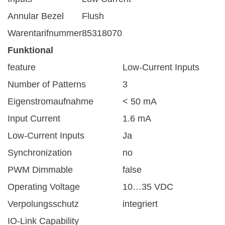
Annular Bezel
Flush
Warentarifnummer
85318070
Funktional
feature
Low-Current Inputs
Number of Patterns
3
Eigenstromaufnahme
< 50 mA
Input Current
1.6 mA
Low-Current Inputs
Ja
Synchronization
no
PWM Dimmable
false
Operating Voltage
10…35 VDC
Verpolungsschutz
integriert
IO-Link Capability